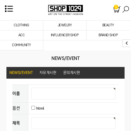
2
CLOTHING
JEWELRY
BEAUTY
ACC
INFLUENCER SHOP
BRAND SHOP
COMMUNITY
NEWS/EVENT
NEWS/EVENT
자유게시판
문의게시판
이름
옵션
html
제목